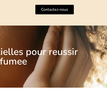
Contactez-nous
ielles pour reussir
arfumee